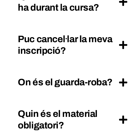
ha durant la cursa?
Puc cancel·lar la meva
inscripció?
On és el guarda-roba?
Quin és el material
obligatori?