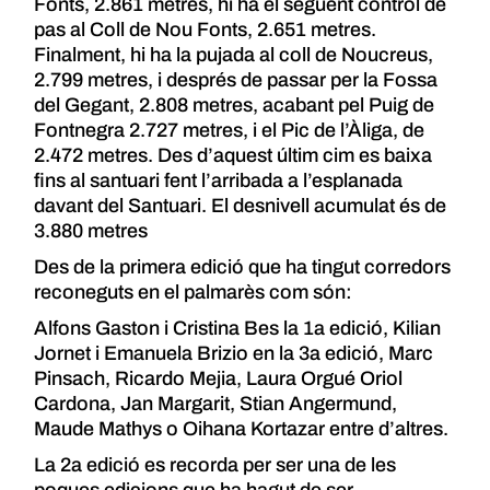
Fonts, 2.861 metres, hi ha el següent control de
pas al Coll de Nou Fonts, 2.651 metres.
Finalment, hi ha la pujada al coll de Noucreus,
2.799 metres, i després de passar per la Fossa
del Gegant, 2.808 metres, acabant pel Puig de
Fontnegra 2.727 metres, i el Pic de l’Àliga, de
2.472 metres. Des d’aquest últim cim es baixa
fins al santuari fent l’arribada a l’esplanada
davant del Santuari. El desnivell acumulat és de
3.880 metres
Des de la primera edició que ha tingut corredors
reconeguts en el palmarès com són:
Alfons Gaston i Cristina Bes la 1a edició, Kilian
Jornet i Emanuela Brizio en la 3a edició, Marc
Pinsach, Ricardo Mejia, Laura Orgué Oriol
Cardona, Jan Margarit, Stian Angermund,
Maude Mathys o Oihana Kortazar entre d’altres.
La 2a edició es recorda per ser una de les
poques edicions que ha hagut de ser