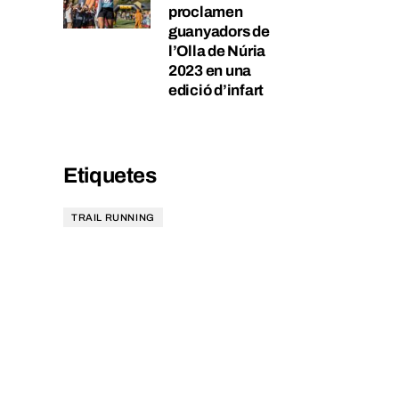
proclamen
guanyadors de
l’Olla de Núria
2023 en una
edició d’infart
Etiquetes
TRAIL RUNNING