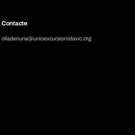
Contacte
olladenuria@unioexcursionistavic.org