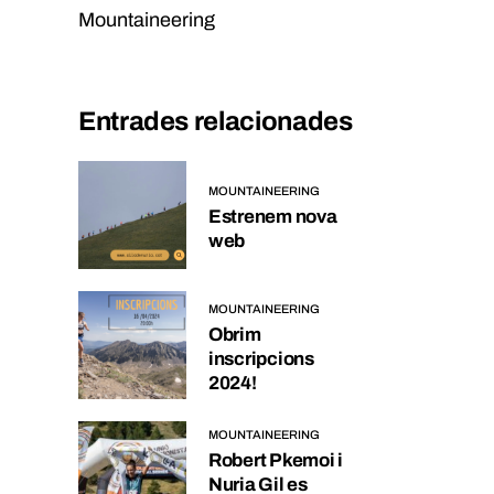
Mountaineering
Entrades relacionades
MOUNTAINEERING
Estrenem nova
web
MOUNTAINEERING
Obrim
inscripcions
2024!
MOUNTAINEERING
Robert Pkemoi i
Nuria Gil es